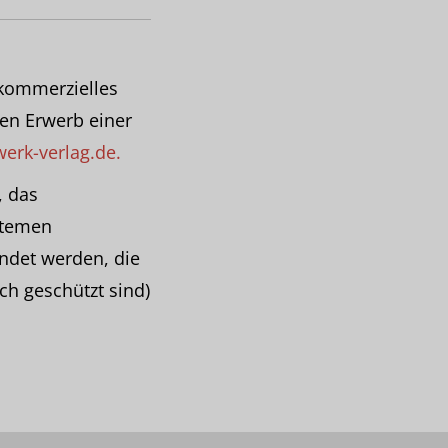
 kommerzielles
den Erwerb einer
erk-verlag.de.
, das
stemen
endet werden, die
ch geschützt sind)