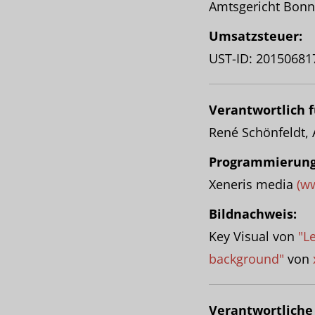
Amtsgericht Bon
Umsatzsteuer:
UST-ID: 20150681
Verantwortlich f
René Schönfeldt,
Programmierung
Xeneris media
(w
Bildnachweis:
Key Visual von
"L
background"
von
Verantwortliche 