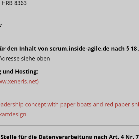
n HRB 8363
7
ür den Inhalt von scrum.inside-agile.de nach § 18 
 Adresse siehe oben
 und Hosting:
ww.xeneris.net)
eadership concept with paper boats and red paper sh
xartdesign
.
Stelle für die Datenverarbeitung nach Art. 4 Nr. 