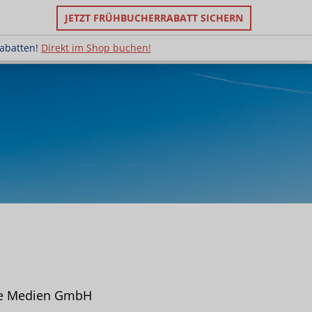
JETZT FRÜHBUCHERRABATT SICHERN
ruppenrabatten!
Direkt im Shop buchen!
rabatten!
Direkt im Shop buchen!
e Medien GmbH