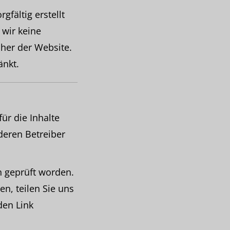
fältig erstellt
 wir keine
cher der Website.
änkt.
ür die Inhalte
 deren Betreiber
ch geprüft worden.
en, teilen Sie uns
den Link